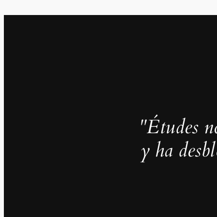
"Études no
y ha desb