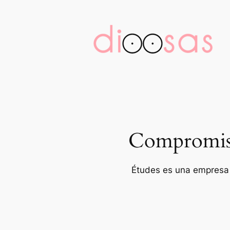
Saltar
al
contenido
Compromiso 
Études es una empresa p