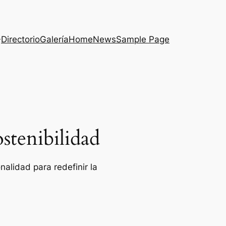
Directorio
Galería
Home
News
Sample Page
stenibilidad
alidad para redefinir la