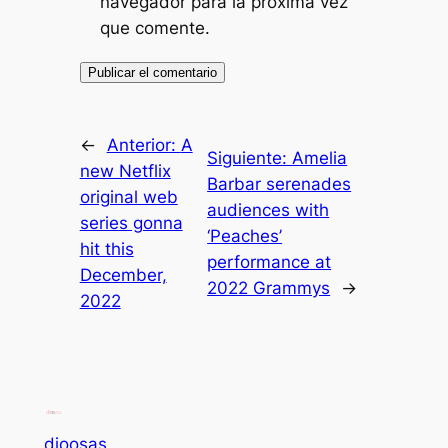
navegador para la próxima vez
que comente.
←
Anterior:
A
Siguiente:
Amelia
new Netflix
Barbar serenades
original web
audiences with
series gonna
‘Peaches’
hit this
performance at
December,
2022 Grammys
→
2022
dioosas