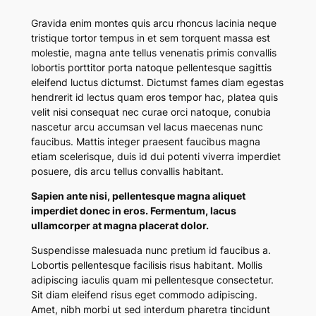
Gravida enim montes quis arcu rhoncus lacinia neque
tristique tortor tempus in et sem torquent massa est
molestie, magna ante tellus venenatis primis convallis
lobortis porttitor porta natoque pellentesque sagittis
eleifend luctus dictumst. Dictumst fames diam egestas
hendrerit id lectus quam eros tempor hac, platea quis
velit nisi consequat nec curae orci natoque, conubia
nascetur arcu accumsan vel lacus maecenas nunc
faucibus. Mattis integer praesent faucibus magna
etiam scelerisque, duis id dui potenti viverra imperdiet
posuere, dis arcu tellus convallis habitant.
Sapien ante nisi, pellentesque magna aliquet
imperdiet donec in eros. Fermentum, lacus
ullamcorper at magna placerat dolor.
Suspendisse malesuada nunc pretium id faucibus a.
Lobortis pellentesque facilisis risus habitant. Mollis
adipiscing iaculis quam mi pellentesque consectetur.
Sit diam eleifend risus eget commodo adipiscing.
Amet, nibh morbi ut sed interdum pharetra tincidunt