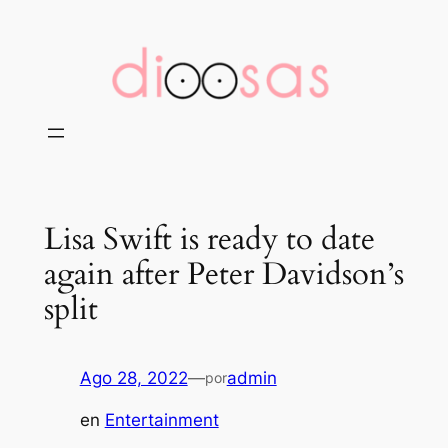
Saltar
al
contenido
Lisa Swift is ready to date
again after Peter Davidson’s
split
Ago 28, 2022
—
admin
por
en
Entertainment