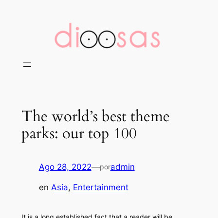
Saltar
al
contenido
The world’s best theme
parks: our top 100
Ago 28, 2022
—
admin
por
en
Asia
, 
Entertainment
It is a long established fact that a reader will be