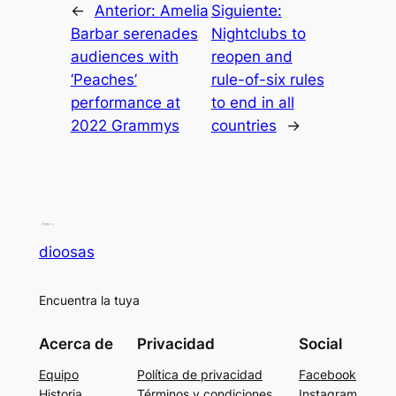
←
Anterior:
Amelia
Siguiente:
Barbar serenades
Nightclubs to
audiences with
reopen and
‘Peaches’
rule-of-six rules
performance at
to end in all
2022 Grammys
countries
→
dioosas
Encuentra la tuya
Acerca de
Privacidad
Social
Equipo
Política de privacidad
Facebook
Historia
Términos y condiciones
Instagram