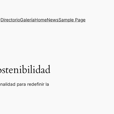
Directorio
Galería
Home
News
Sample Page
stenibilidad
alidad para redefinir la