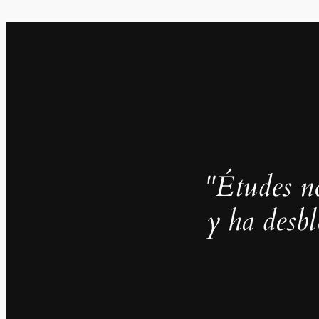
"Études no
y ha desb