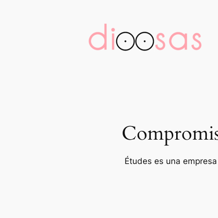
Saltar
al
contenido
Compromiso 
Études es una empresa p